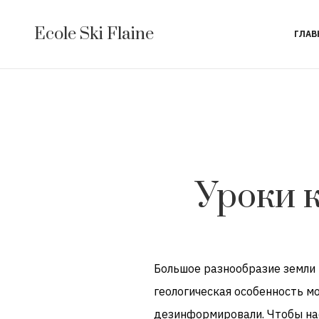
Ecole Ski Flaine
ГЛАВ
Уроки к
Большое разнообразие
земли 
геологическая
особенность
мо
дезинформировали
.
Чтобы на