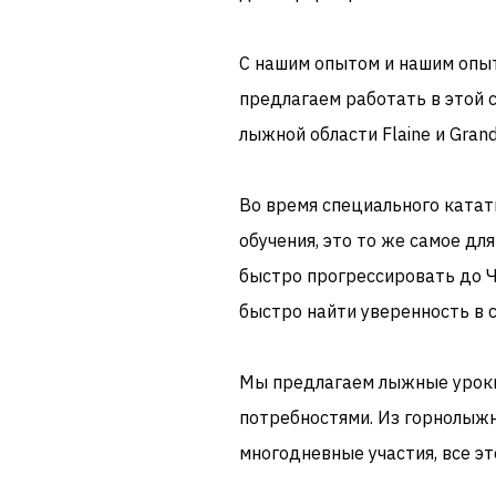
С нашим опытом и
нашим опы
предлагаем
работать в
этой 
лыжной области
Flaine
и
Grand
Во время
специального
катат
обучения
, это
то же самое для
быстро
прогрессировать до
Ч
быстро найти
уверенность в с
Мы предлагаем
лыжные урок
потребностями.
Из
горнолыж
многодневные
участия
,
все э