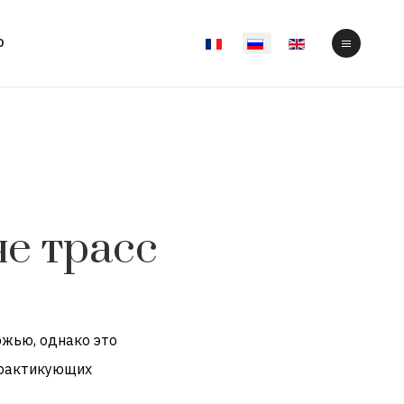
Выберите язык
О
не трасс
ожью,
однако это
рактикующих