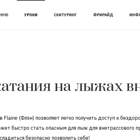
НУЮ
УРОКИ
СКИТУРИНГ
ФРИРАЙД
ИНФ
атания на лыжах в
в
Flaine (
Флэн)
позволяет легко
получить доступ к
бездор
жет быстро стать
опасным для
лыж
для внетрассового
п
сладиться
безопасно
позволить
себе!