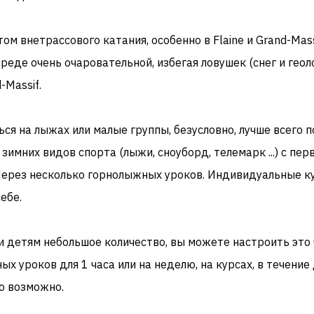
том
внетрассового катания
, особенно в Flaine и Grand-Mass
среде
очень
очаровательной
,
избегая ловушек
(снег
и геол
-Massif
.
ься на лыжах или
малые группы
, безусловно,
лучше всего 
зимних видов спорта
(
лыжи, сноуборд,
телемарк
...) с
пер
ерез несколько
горнолыжных
уроков.
Индивидуальные к
ебе.
и
детям
небольшое количество
, вы можете настроить
это
ных
уроков для
1
часа или
на неделю,
на курсах,
в течение
то возможно
.