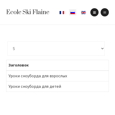
Ecole Ski Flaine
Выберите язык
Кол-
во
строк:
Заголовок
Уроки сноуборда для взрослых
Уроки сноуборда для детей